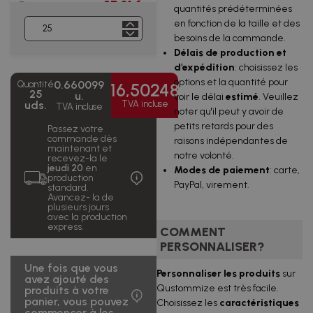
97,01 €
quantités prédéterminées
500 uds.
0,19 €/u.
TVA incluse
en fonction de la taille et des
besoins de la commande.
151,98 €
1000 uds.
0,15 €/u.
TVA incluse
Délais de production et
d'expédition
: choisissez les
266,44 €
2500 uds.
0,11 €/u.
options et la quantité pour
0.660099
Quantité
TVA incluse
16,50248
25
u.
voir le délai
estimé
. Veuillez
uds.
TVA incluse
TVA incluse
412,80 €
noter qu'il peut y avoir de
5000
0,08
TVA
uds.
€/u.
petits retards pour des
Passez votre
incluse
commande dès
raisons indépendantes de
maintenant et
814,33 €
notre volonté.
10000
0,08
recevez-la le
TVA
uds.
€/u.
jeudi 20
en
Modes de paiement
: carte,
incluse
production
PayPal, virement.
standard.
2 035,83
Avancez- la de
25000
0,08
plusieurs jours
€
uds.
€/u.
avec la production
TVA incluse
express.
COMMENT
PERSONNALISER?
Une fois que vous
Personnaliser les produits
sur
avez ajouté des
Qustommize est très facile.
produits à votre
panier, vous pouvez
Choisissez les
caractéristiques
commencer à les