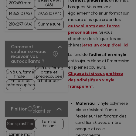
formats prédéfinis
en formes
105x148 mm
300x50 mm
(A6)
basiques. Vous pouvez
également choisir un format sur
148x210 (A5)
297x210 (A4)
mesure ainsi que créer des
210x297 (A4)
Sur mesure
autocollants avec forme
personnalisée
. Si vous
cherchez des étiquettes pas
chères
jetez un coup d’oeil ici
.
Comment
souhaitez-vous
Le fond de
l’adhésif en vinyle
recevoir vos
autocollants ?
est toujours blanc et l’impression
en pleines couleurs.
Un à un, forme
Un à un, forme
droite et
Cliquez ici si vous préférez
finale :
prédécoupée
des adhésifs en vinyle
En feuilles
à l’intérieur :
prédécoupées
transparent
.
:
Matériau
: vinyle polymère
Sans
Finition
blanc résistant 7 ans à
plastifier
l'extérieur (en fonction des
Laminé
conditions), avec arrière
Sans plastifier
brillant
opaque et colle
Laminé mat
permanente.