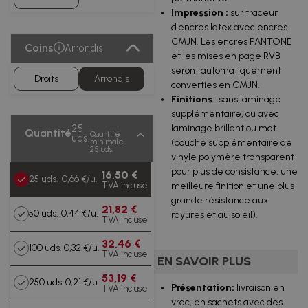
Impression
:
sur traceur
d'encres latex avec encres
CMJN. Les encres PANTONE
Coins
Arrondis
et les mises en page RVB
seront automatiquement
Droits
Arrondis
converties en CMJN.
Finitions
: sans laminage
supplémentaire, ou avec
25
laminage brillant ou mat
Quantité
Quantité
uds.
minimale
(couche supplémentaire de
25 uds.
vinyle polymère transparent
pour plus de consistance, une
16,50 €
25 uds.
0,66 €/u.
TVA incluse
meilleure finition et une plus
grande résistance aux
21,82 €
50 uds.
0,44 €/u.
rayures et au soleil).
TVA incluse
32,46 €
100 uds.
0,32 €/u.
TVA incluse
EN SAVOIR PLUS
53,19 €
250 uds.
0,21 €/u.
Présentation:
livraison en
TVA incluse
vrac, en sachets avec des