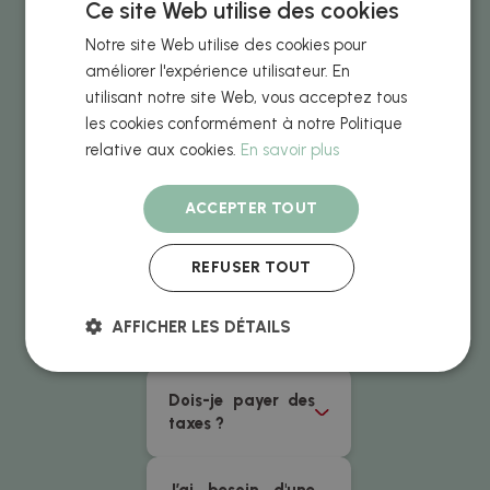
Ce site Web utilise des cookies
chaque produit ?
Notre site Web utilise des cookies pour
améliorer l'expérience utilisateur. En
Modes de
utilisant notre site Web, vous acceptez tous
paiement
les cookies conformément à notre Politique
acceptés
relative aux cookies.
En savoir plus
Quel est le coût
ACCEPTER TOUT
d’envoi ?
REFUSER TOUT
Quand recevrais-
je ma commande
AFFICHER LES DÉTAILS
?
Dois-je payer des
taxes ?