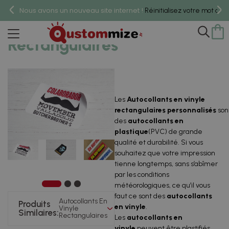
Nous avons un nouveau site internet !
Réinitialisez votre mot de 
Autocollants En Vinyle
Rectangulaires
Les
Autocollants en vinyle
rectangulaires
personnalisés
son
des
autocollants en
plastique
(PVC) de grande
qualité et durabilité. Si vous
souhaitez que votre impression
tienne longtemps, sans s’abîmer
par les conditions
météorologiques, ce qu’il vous
faut ce sont des
autocollants
Autocollants En
Produits
en vinyle
.
Vinyle
Similaires:
Rectangulaires
Les
autocollants en
vinyle
peuvent être plastifiés