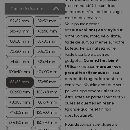
(recommandé), ils sont très
Taille
85x55 mm
durables et résistent au lavage
ainsi qu’aux rayures.
52x32 mm
32x52 mm
Vous pouvez poser
vos
autocollants en vinyle
sur
58x40 mm
40x58 mm
votre voiture, moto, vélo, skate,
80x35 mm
35x80 mm
table de surf, ou même sur votre
bateau. Personnalisez votre
70x50 mm
50x70 mm
tablet, portable o autres
gadgets...
Ça rend très bien
!!
74x52 mm
52x74 mm
Utilisez-les pour
marquer vos
100x40 mm
40x100 mm
produits artisanaux
ou pour
des petits tirages d’aliments en
85x55 mm
55x85 mm
conserve. N’oubliez pas que vous
pouvez également utiliser les
100x50 mm
105x48 mm
étiquettes en papier (petits prix)
48x105 mm
105x74 mm
ou les étiquettes en résine
(grande qualité et finition
74x105 mm
150x60 mm
spectaculaire!).
60x150 mm
150x70 mm
Nous disponsons de plusieurs