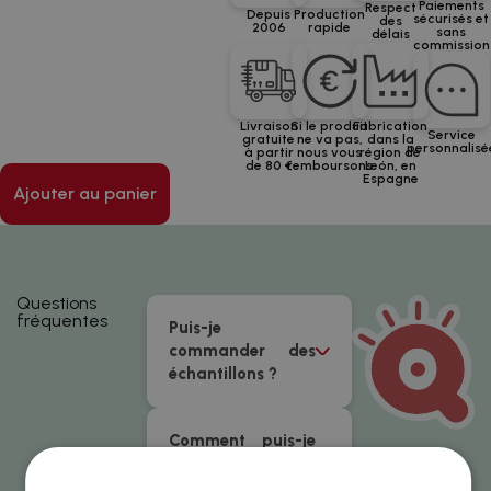
Paiements
Respect
Depuis
Production
sécurisés et
des
2006
rapide
sans
délais
commission
Livraison
Si le produit
Fabrication
Service
gratuite
ne va pas,
dans la
personnalisé
à partir
nous vous
région de
de 80 €
remboursons
León, en
Espagne
Ajouter au panier
Questions
fréquentes
Puis-je
commander des
échantillons ?
Comment puis-je
télécharger des
motifs pour