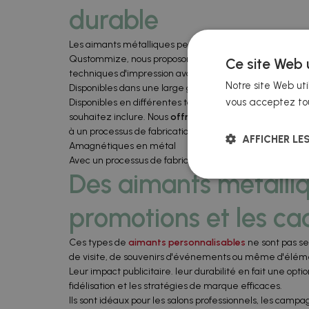
durable
Les aimants métalliques personnalisés
sont une excell
Qustommize, nous proposons des aimants de haute quali
Ce site Web u
techniques d'impression avancées, nous obtenons une fi
Notre site Web uti
Disponibles dans une large gamme de tailles.
vous acceptez tou
Disponibles en différentes tailles et formes, vous pouv
souhaitez inclure. Nous
offrons également différentes 
à un processus de fabrication optimisé, nous assurons un
AFFICHER LE
Amagnétiques en métal
Avec un processus de fabrication optimisé, nous assurons
Des aimants métalliq
promotions et les c
Ces types de
aimants personnalisables
ne sont pas se
de visite, de souvenirs d'événements ou même d'élémen
Leur impact publicitaire. leur durabilité en fait une op
fidélisation et les stratégies de marque efficaces.
Ils sont idéaux pour les salons professionnels, les campa