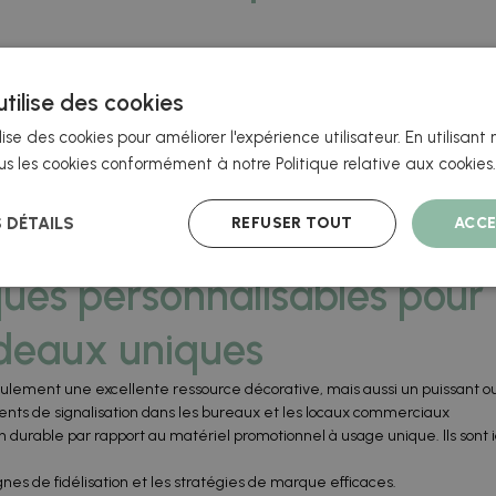
ente option pour promouvoir des marques, décorer des espaces ou cré
té avec impression en quadrichromie, garantissant une grande durabili
tilise des cookies
nition nette et vibrante. leur structure robuste empêche toute déforma
lise des cookies pour améliorer l'expérience utilisateur. En utilisant 
s les cookies conformément à notre Politique relative aux cookies
ez personnaliser chaque aimant avec des logos, des illustrations, des p
finitions telles que brillant ou mat afin que chaque magnet s'adapte
e production et une livraison rapides sans compromis sur la qualité.
REFUSER TOUT
ACCE
S DÉTAILS
 une production et une livraison rapides sans compromis sur la qualité.
ues personnalisables pour l
adeaux uniques
ulement une excellente ressource décorative, mais aussi un puissant outi
ts de signalisation dans les bureaux et les locaux commerciaux
tion durable par rapport au matériel promotionnel à usage unique. Ils son
gnes de fidélisation et les stratégies de marque efficaces.