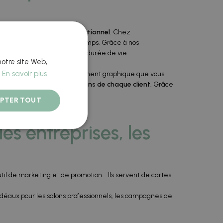
er un détail unique et fonctionnel
. Chez
té et résistance dans le temps. Grâce à nos
tion et garantit une longue durée de vie.
notre site Web,
.
En savoir plus
hotographies ou tout autre élément graphique que vous
 à l'esthétique et aux besoins de chaque client
. Grâce
PTER TOUT
es entreprises, les
l de marketing et de promotion. . Ils servent de cartes
t idéaux pour les salons professionnels, les campagnes de