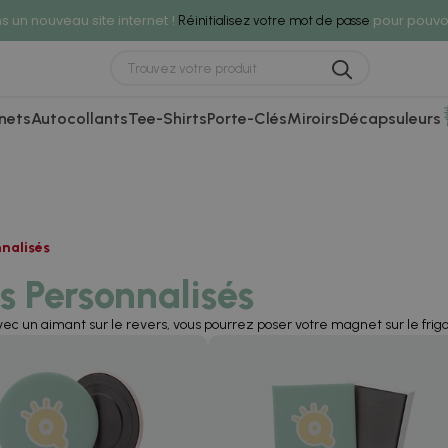
 un nouveau site internet !
pour pouvoi
Réinitialisez votre mot de passe
nets
Autocollants
Tee-Shirts
Porte-Clés
Miroirs
Décapsuleurs
nalisés
 Personnalisés
c un aimant sur le revers, vous pourrez poser votre magnet sur le frigo