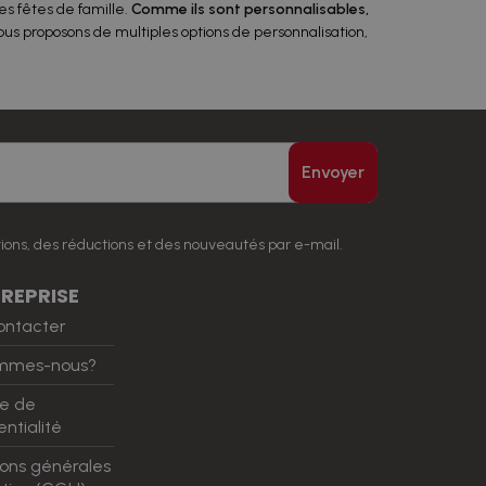
es fêtes de famille.
Comme ils sont personnalisables,
s proposons de multiples options de personnalisation,
Envoyer
ions, des réductions et des nouveautés par e-mail.
REPRISE
ontacter
ommes-nous?
ue de
ntialité
ions générales