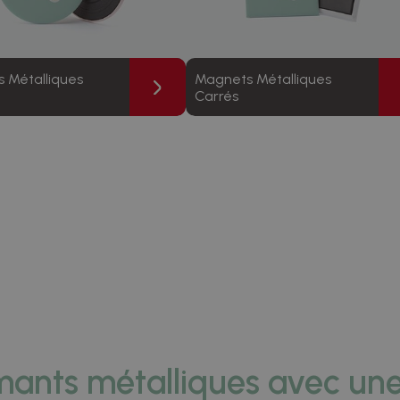
 Métalliques
Magnets Métalliques
Carrés
mants métalliques avec une