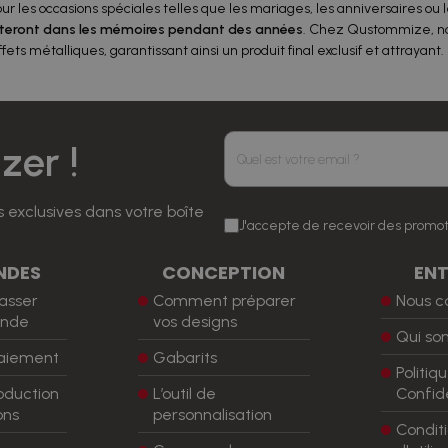
les occasions spéciales telles que les mariages, les anniversaires ou l
esteront dans les mémoires pendant des années
. Chez Qustommize, nou
ffets métalliques, garantissant ainsi un produit final exclusif et attrayant.
er !
 exclusives dans votre boîte
J'accepte de recevoir des promot
NDES
CONCEPTION
ENT
asser
Comment préparer
Nous c
nde
vos designs
Qui s
aiement
Gabarits
Politiq
oduction
L’outil de
Confide
ons
personnalisation
Condit