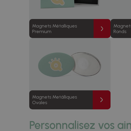
Magnets Métalliques
Magnets
Premium
Ronds
Magnets Metálliques
Ovales
Personnalisez vos ai