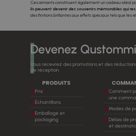
Ces aimants constituent également un cadeau idéal pour 
ils peuvent devenir des souvenirs mémorables qui r
des finitions brillantes aux effets spéciaux tels que les e
Devenez Qustommiz
Vous recevrez des promotions et des réductions
de réception.
PRODUITS
COMMA
Prix
Comment p
une comma
Échantillons
Modes de p
Emballage et
packaging
Délais de pr
et destinati