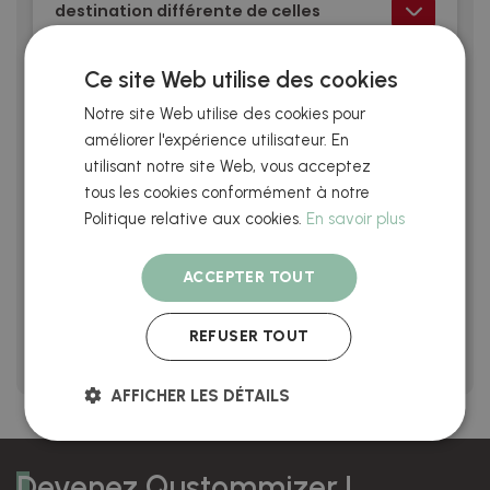
destination différente de celles
indiquées sur le site?
Ce site Web utilise des cookies
Puis-je modifier mes données de
livraison?
Notre site Web utilise des cookies pour
améliorer l'expérience utilisateur. En
Que se passe-t-il si personne ne
utilisant notre site Web, vous acceptez
réceptionne ma commande à la
livraison?
tous les cookies conformément à notre
Politique relative aux cookies.
En savoir plus
Puis-je effectuer un suivi de ma
commande ?
ACCEPTER TOUT
J’ai oublié mon mot de passe,
comment puis-je le récupérer?
REFUSER TOUT
AFFICHER LES DÉTAILS
Devenez Qustommizer !