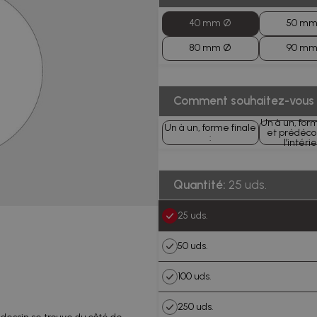
40 mm Ø
50 mm
80 mm Ø
90 mm
Comment souhaitez-vous r
Un à un, for
Un à un, forme finale
et prédéc
:
l’intérie
Quantité:
25 uds.
25 uds.
50 uds.
100 uds.
250 uds.