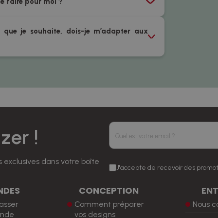
le faire pour moi ?
 que je souhaite, dois-je m’adapter aux
er !
 exclusives dans votre boîte
J'accepte de recevoir des promot
NDES
CONCEPTION
ENT
asser
Comment préparer
Nous c
nde
vos designs