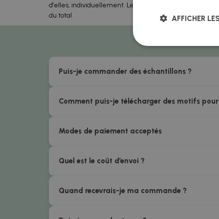
d'elles, individuellement. Le prix unitaire est recalculé 
du total.
AFFICHER LE
Puis-je commander des échantillons ?
Comment puis-je télécharger des motifs pour
Modes de paiement acceptés
Quel est le coût d’envoi ?
Quand recevrais-je ma commande ?