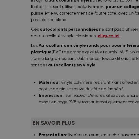
Il s'agit
d'autocollants vinyles
avec fond blanc, dont le
l’adhésif. Ils sont utilisés exclusivement
pour un collage
puisse être vu correctement de l'autre côté, avec un f
possibles en blanc.
Ces
autocollants personnalisés
ne sont pas à utilis
des autocollants vinyle classiques
,
cliquez ici
.
Les
Autocollants en vinyle ronds pour pose intérie
plastique
(PVC) de grande qualité et durabilité. Si vou
tienne longtemps, sans s’abîmer par les conditions météo
sont des
autocollants en vinyle
.
Matériau
: vinyle polymère résistant 7 ans à l'extér
dont le dessin se trouve du côté de l’adhésif.
Impression
:
sur traceur d'encres latex avec encr
mises en page RVB seront automatiquement conve
EN SAVOIR PLUS
Présentation:
livraison en vrac, en sachets avec 