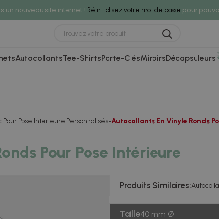
 un nouveau site internet !
pour pouvoi
Réinitialisez votre mot de passe
nets
Autocollants
Tee-Shirts
Porte-Clés
Miroirs
Décapsuleurs
c Pour Pose Intérieure Personnalisés
Autocollants En Vinyle Ronds Po
Ronds Pour Pose Intérieure
Produits Similaires:
Autocolla
Taille
40 mm Ø