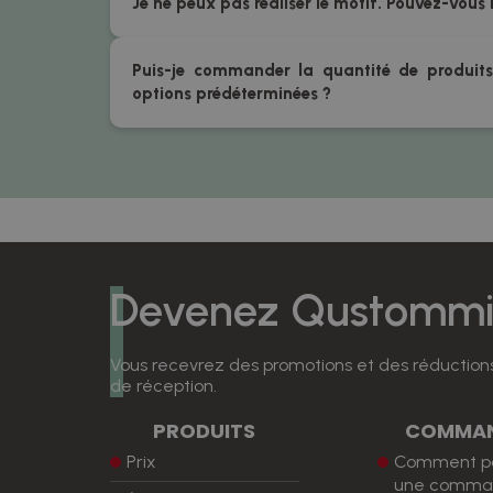
Je ne peux pas réaliser le motif. Pouvez-vous 
Puis-je commander la quantité de produits
options prédéterminées ?
Devenez Qustommiz
Vous recevrez des promotions et des réductions
de réception.
PRODUITS
COMMA
Prix
Comment p
une comma