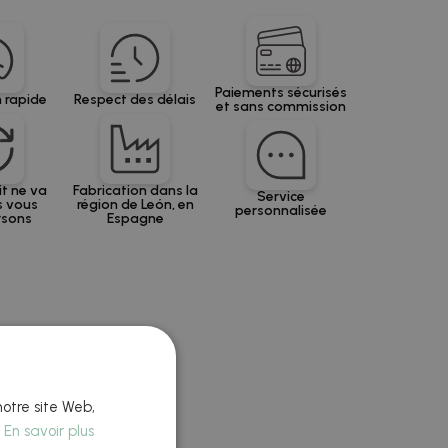
Paiements sécurisés
 rapide
Respect des délais
et sans commission
it ne va
Fabrication dans la
Service
s vous
région de León, en
personnalisée
rsons
Espagne
notre site Web,
.
En savoir plus