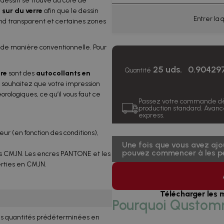
 dessin se trouve du côté de
 sur du verre
afin que le dessin
500 uds.
Entrer la q
ond transparent et certaines zones
1000 uds.
er de manière conventionnelle. Pour
2500 uds.
25 uds.
0.904297
Quantité
ure
sont des
autocollants en
5000 uds.
s souhaitez que votre impression
rologiques, ce qu’il vous faut ce
10000 uds.
Passez votre commande dè
production standard. Avance
express.
25000 uds.
ieur (en fonction des conditions),
Une fois que vous avez ajo
pouvez commencer à les pe
es CMJN. Les encres PANTONE et les
rties en CMJN.
Télécharger les 
Pourquoi Qustom
des quantités prédéterminées en