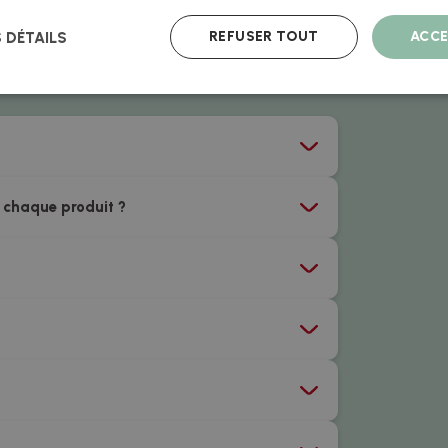
en temps réel et sera toujours celui
REFUSER TOUT
ACCE
S DÉTAILS
 chaque produit ?