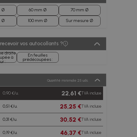
 Ø
60 mm Ø
70 mm Ø
 Ø
100 mm Ø
Sur mesure Ø
ecevoir vos autocollants ?
me droite
En feuilles
oupée à
prédécoupées :
ur :
Quantité minimale 25 uds.
22,61 €
0,90 €/u.
TVA incluse
25,25 €
0,51 €/u.
TVA incluse
30,52 €
0,31 €/u.
TVA incluse
46,37 €
0,19 €/u.
TVA incluse