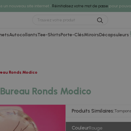
 un nouveau site internet !
pour pouvoi
Réinitialisez votre mot de passe
nets
Autocollants
Tee-Shirts
Porte-Clés
Miroirs
Décapsuleurs
reau Ronds Modico
 Bureau Ronds Modico
Produits Similaires:
Tampons 
Couleur
Rouge