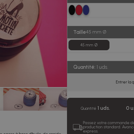
Taille
45 mm Ø
45 mm Ø
Quantité:
1 uds.
Entrer la q
1 uds.
0 u
Quantité
Passez votre commande dè
production standard. Avance
express.