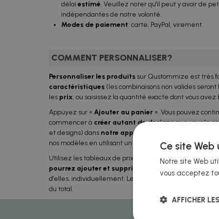
délai
estimé
. Veuillez noter qu'il peut y avoir de pe
indépendantes de notre volonté.
Modes de paiement
: carte, PayPal, virement.
COMMENT PERSONNALISER?
Personnaliser les produits
sur Qustommize est très fac
caractéristiques
(les combinaisons non valides seront
les
prix
, ou saisissez la quantité exacte dont vous avez
Appuyez sur «
Ajouter
au panier
». Vous pouvez contin
commencer à
créer autant de designs
que vous le sou
et designs) dans
notre application
, ou les télécharg
nos modèles en utilisant un logiciel externe.
Ce site Web u
Utilisez les tableaux de prix à titre indicatif, mais ne vo
Notre site Web uti
pourrez ajouter et supprimer des mises en page
, e
vous acceptez tou
d'elles, individuellement. Le prix unitaire est recalculé 
du total.
AFFICHER LE