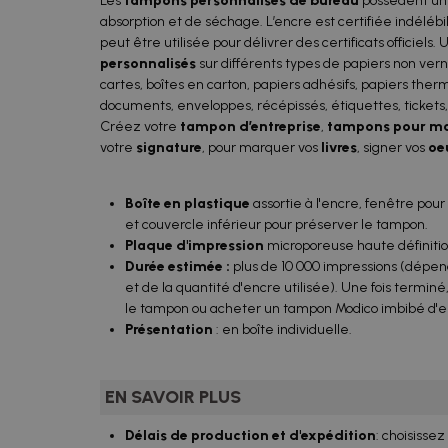
Les
tampons personnalisés de bureau
possèdent une
absorption et de séchage. L’encre est certifiée indélébi
peut être utilisée pour délivrer des certificats officiels. 
personnalisés
sur différents types de papiers non ver
cartes, boîtes en carton, papiers adhésifs, papiers the
documents, enveloppes, récépissés, étiquettes, tickets, e
Créez votre
tampon d’entreprise
,
tampons pour ma
votre
signature
, pour marquer vos
livres
, signer vos
oe
Boîte en plastique
assortie à l'encre, fenêtre pou
et couvercle inférieur pour préserver le tampon.
Plaque d'impression
microporeuse haute définiti
Durée estimée :
plus de 10 000 impressions (dépend 
et de la quantité d'encre utilisée). Une fois termi
le tampon ou acheter un tampon Modico imbibé d'e
Présentation
: en boîte individuelle.
EN SAVOIR PLUS
Délais de production et d'expédition
: choisissez