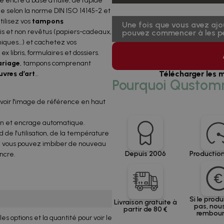
 encre à base d’huile, de rapide
le selon la norme DIN ISO 14145-2 et
Utilisez vos
tampons
Une fois que vous avez ajo
nis et non revêtus (papiers-cadeaux,
pouvez commencer à les pe
rmiques…) et cachetez vos
x libris, formulaires et dossiers.
riage
, tampons comprenant
Télécharger les 
uvres d’art
…
Pourquoi Qustom
r voir l'image de référence en haut
on et encrage automatique.
de l'utilisation, de la température
né, vous pouvez imbiber de nouveau
Depuis 2006
Production
ncre.
Si le produ
Livraison gratuite à
pas, nou
partir de 80 €
rembou
 les options et la quantité pour voir le