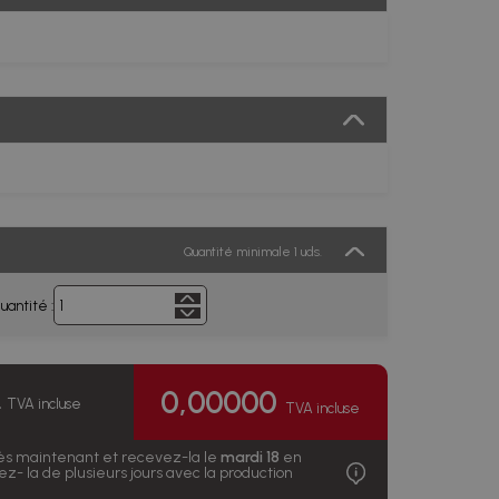
Quantité minimale 1 uds.
uantité :
0,00000
.
TVA incluse
TVA incluse
s maintenant et recevez-la le
mardi 18
en
z- la de plusieurs jours avec la production