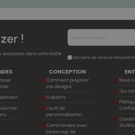
er !
 exclusives dans votre boîte
J'accepte de recevoir des promot
NDES
CONCEPTION
ENT
asser
Comment préparer
Nous c
nde
vos designs
Qui s
aiement
Gabarits
Politiq
oduction
L’outil de
Confide
ons
personnalisation
Condit
Commandes avec
d'utili
beaucoup de