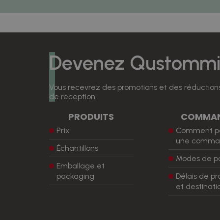
Devenez Qustommiz
Vous recevrez des promotions et des réductions
de réception.
PRODUITS
COMMA
Prix
Comment p
une comma
Échantillons
Modes de p
Emballage et
packaging
Délais de pr
et destinati