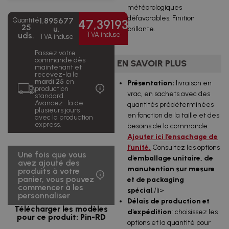
incluse
météorologiques
défavorables. Finition
1 400,05
1.895677
Quantité
47,39193
2500
0,56
25
€
u.
brillante.
uds.
€/u.
uds.
TVA incluse
TVA incluse
TVA incluse
Passez votre
2 635,38
5000
0,53
commande dès
€
EN SAVOIR PLUS
uds.
€/u.
maintenant et
TVA incluse
recevez-la le
mardi 25
en
Présentation:
livraison en
5 270,76
production
10000
0,53
vrac, en sachets avec des
€
standard.
uds.
€/u.
Avancez- la de
TVA incluse
quantités prédéterminées
plusieurs jours
en fonction de la taille et des
avec la production
10 541,52
express.
20000
0,53
besoins de la commande.
€
uds.
€/u.
Ajouter ici l’ensachage de
TVA incluse
l’unité.
Consultez les options
Une fois que vous
d'emballage unitaire, de
avez ajouté des
manutention sur mesure
produits à votre
panier, vous pouvez
et de packaging
commencer à les
spécial
./li>
personnaliser
Délais de production et
Télécharger les modèles
d'expédition
: choisissez les
pour ce produit: Pin-RD
options et la quantité pour