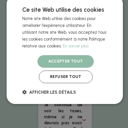
je ma commande
Ce site Web utilise des cookies
?
Notre site Web utilise des cookies pour
améliorer l'expérience utilisateur. En
Dois-je payer des
utilisant notre site Web, vous acceptez tous
taxes ?
les cookies conformément à notre Politique
relative aux cookies.
En savoir plus
J’ai besoin d'une
commande encore
ACCEPTER TOUT
plus rapide
REFUSER TOUT
Puis-je voir un
aperçu ?
AFFICHER LES DÉTAILS
Je continue de
voir les taxes,
même si je ne
devrais pas avoir