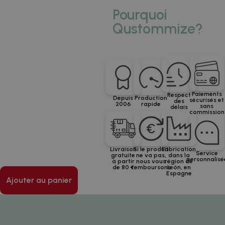
Pourquoi
Qustommize?
Paiements
Respect
Depuis
Production
sécurisés et
des
2006
rapide
sans
délais
commission
Livraison
Si le produit
Fabrication
Service
gratuite
ne va pas,
dans la
personnalisé
à partir
nous vous
région de
de 80 €
remboursons
León, en
Espagne
Ajouter au panier