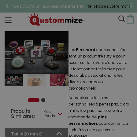
Nous avons un nouveau site internet !
Réinitialisez votre mot de 
Pins Ronds
Les
Pins ronds
personnalisés
sont un produit très stylé pour
poser sur le revers d’une veste,
ils fonctionnent très bien pour
des clubs, associations, fêtes
diverses, cadeaux
promotionnels...
Nous faisons des pins
personnalisés à petits prix, alors
Produits
n’hésitez pas... passez votre
Pins
Similaires:
Ronds
commande de
pins
personnalisés
pour donner du
style à tout ce que vous
Taille
20 mm Ø
souhaitez!