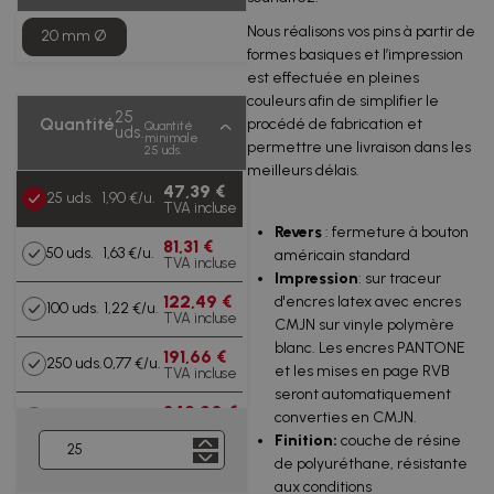
Nous réalisons vos pins à partir de
20 mm Ø
formes basiques et l’impression
est effectuée en pleines
couleurs afin de simplifier le
25
Quantité
procédé de fabrication et
Quantité
uds.
minimale
permettre une livraison dans les
25 uds.
meilleurs délais.
47,39 €
25 uds.
1,90 €/u.
TVA incluse
Revers
: fermeture à bouton
81,31 €
50 uds.
1,63 €/u.
américain standard
TVA incluse
Impression
: sur traceur
122,49 €
d'encres latex avec encres
100 uds.
1,22 €/u.
TVA incluse
CMJN sur vinyle polymère
blanc. Les encres PANTONE
191,66 €
250 uds.
0,77 €/u.
et les mises en page RVB
TVA incluse
seront automatiquement
342,90 €
converties en CMJN.
500 uds.
0,69 €/u.
TVA incluse
Finition:
couche de résine
de polyuréthane, résistante
619,91 €
1000
0,62
TVA
aux conditions
uds.
€/u.