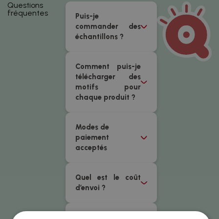
Questions
fréquentes
Puis-je
commander des
échantillons ?
Comment puis-je
télécharger des
motifs pour
chaque produit ?
Modes de
paiement
acceptés
Quel est le coût
d’envoi ?
Quand recevrais-