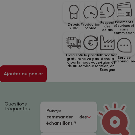
Paiements
Respect
Depuis
Production
sécurisés et
des
2006
rapide
sans
délais
commission
Livraison
Si le produit
Fabrication
Service
gratuite
ne va pas,
dans la
personnalisé
à partir
nous vous
région de
de 80 €
remboursons
León, en
Espagne
Ajouter au panier
Questions
fréquentes
Puis-je
commander des
échantillons ?