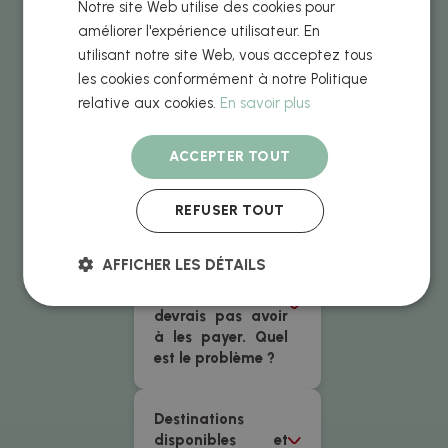
Notre site Web utilise des cookies pour
taxes ?
améliorer l'expérience utilisateur. En
utilisant notre site Web, vous acceptez tous
J’ai besoin d'une
les cookies conformément à notre Politique
commande encore
relative aux cookies.
En savoir plus
plus rapide
ACCEPTER TOUT
Puis-je voir un
aperçu ?
REFUSER TOUT
Je continue de
AFFICHER LES DÉTAILS
voir les taxes,
même si je ne
devrais pas avoir
à les payer. Quel
est le problème ?
Destinations
disponibles et