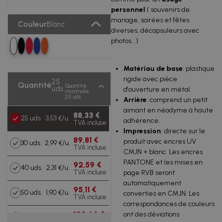
personnel
( souvenirs de
mariage, soirées et fêtes
Couleur
Blanc
diverses, décapsuleurs avec
photos...)
Matériau de base
: plastique
rigide avec pièce
25
Quantité
Quantité
uds.
d'ouverture en métal.
minimale
25 uds.
Arrière
: comprend un petit
aimant en néodyme à haute
88,33 €
25 uds.
3,53 €/u.
adhérence.
TVA incluse
Impression
: directe sur le
89,81 €
produit avec encres UV
30 uds.
2,99 €/u.
TVA incluse
CMJN + blanc. Les encres
PANTONE et les mises en
92,59 €
40 uds.
2,31 €/u.
TVA incluse
page RVB seront
automatiquement
95,11 €
50 uds.
1,90 €/u.
converties en CMJN. Les
TVA incluse
correspondances de couleurs
103,64 €
ont des déviations
75 uds.
1,38 €/u.
TVA incluse