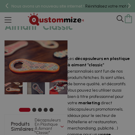
Nous avons un nouveau site internet !
Réinitialisez votre mot de 
Décapsuleurs En Plastique À
Aimant "classic"
Les
décapsuleurs en plastique
à aimant "classic"
personnalisés sont l’un de nos
produits fétiches. Ils sont utiles,
de bonne qualité, et décoratifs.
Vous pouvez les utiliser aussi
bien à titre professionnel pour
votre
marketing
direct
(décapsuleurs promotionnels,
idéaux pour le secteur de
Décapsuleurs
l’hôtellerie et restauration,
Produits
En Plastique
merchandising, publicité...)
Similaires:
À Aimant
"classic"
comme pour un
usage