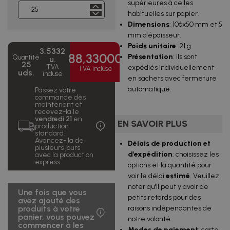
supérieures à celles
habituelles sur papier.
127,29 €
100 uds.
1,27 €/u.
Dimensions
: 106x50 mm et 5
TVA incluse
mm d'épaisseur.
202,31 €
Poids unitaire
: 21 g.
200 uds.
1,01 €/u.
3.5332
TVA incluse
88,33000
Présentation
: ils sont
Quantité
u.
25
TVA
expédiés individuellement
285,32 €
TVA incluse
uds.
300 uds.
0,95 €/u.
incluse
TVA incluse
en sachets avec fermeture
automatique.
Passez votre
368,32 €
commande dès
400 uds.
0,92 €/u.
TVA incluse
maintenant et
recevez-la le
vendredi 21
en
417,45 €
EN SAVOIR PLUS
500 uds.
0,83 €/u.
production
TVA incluse
standard.
Avancez- la de
Délais de production et
742,94 €
plusieurs jours
1000
0,74
TVA
d'expédition
: choisissez les
avec la production
uds.
€/u.
incluse
express.
options et la quantité pour
voir le délai
estimé
. Veuillez
2 867,70
5000
0,57
€
noter qu'il peut y avoir de
uds.
€/u.
Une fois que vous
TVA incluse
petits retards pour des
avez ajouté des
produits à votre
raisons indépendantes de
panier, vous pouvez
notre volonté.
commencer à les
Modes de paiement
: carte,